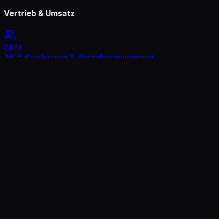
Vertrieb & Umsatz
CRM
360° Kundenakte & Kontaktmanagement
Vertriebspipeline
Deals & Sales-Stages im Blick
Angebote
Professionelle Angebote in Sekunden
Rechnungen
GoBD-konform · inkl. E-Rechnung
(ZUGFeRD/XRechnung)
Terminbuchung
Terminbuchung & Buchungsseiten